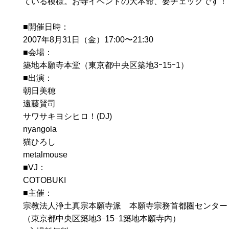
ている模様。お寺イベントの大本命、要チェックです！
■開催日時：
2007年8月31日（金）17:00〜21:30
■会場：
築地本願寺本堂（東京都中央区築地3ｰ15ｰ1）
■出演：
朝日美穂
遠藤賢司
サワサキヨシヒロ！(DJ)
nyangola
猫ひろし
metalmouse
■VJ：
COTOBUKI
■主催：
宗教法人浄土真宗本願寺派 本願寺宗務首都圏センター
（東京都中央区築地3ｰ15ｰ1築地本願寺内）