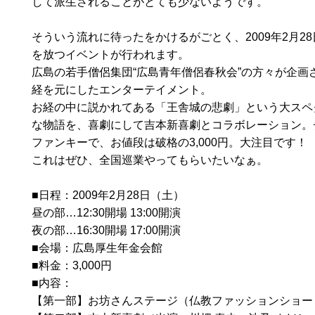
して派生されることがとても少ないようです。
そういう流れに待ったをかけるがごとく、2009年2月2
を放つイベントが行われます。
広島の若手僧侶集団“広島青年僧侶春秋会”の方々が企画
経を元にしたエンターテイメント。
お経の中に説かれてある「王舎城の悲劇」という大スペ
な物語を、喜劇にして吉本新喜劇とコラボレーション。
ファンキーで、お値段は破格の3,000円。大注目です！
これはぜひ、全国巡業やってもらいたいなぁ。
■日程：2009年2月28日（土）
昼の部…12:30開場 13:00開演
夜の部…16:30開場 17:00開演
■会場：広島厚生年金会館
■料金：3,000円
■内容：
【第一部】お坊さんステージ（仏教ファッションショー