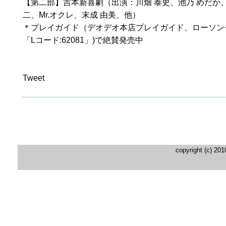
【第二部】吉本新喜劇（出演：川畑 泰史、池乃 めだか、
二、Mr.オクレ、末成 由美、他）
＊プレイガイド（デオデオ本店プレイガイド、ローソン
「Lコード:62081」)で絶賛発売中
Tweet
copyright (c) 20