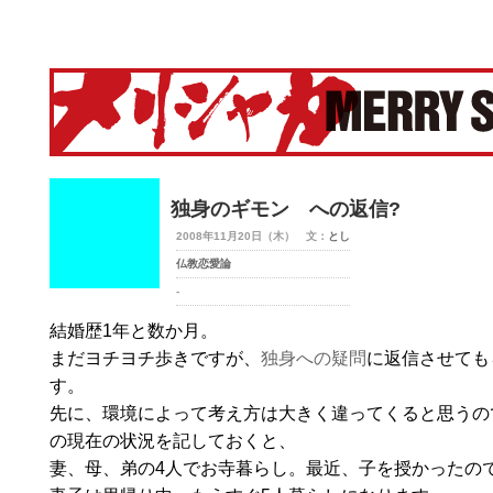
merry-shaka.com -メリシャカ-
独身のギモン への返信?
2008年11月20日（木） 文：
とし
仏教恋愛論
-
結婚歴1年と数か月。
まだヨチヨチ歩きですが、
独身への疑問
に返信させても
す。
先に、環境によって考え方は大きく違ってくると思うの
の現在の状況を記しておくと、
妻、母、弟の4人でお寺暮らし。最近、子を授かったの