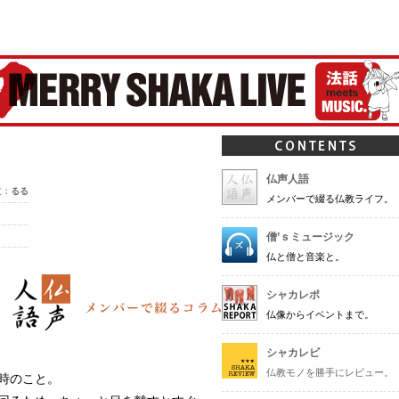
ャカ-
仏声人語
文：
るる
メンバーで綴る仏教ライフ。
僧’ｓミュージック
仏と僧と音楽と。
シャカレポ
仏像からイベントまで。
シャカレビ
仏教モノを勝手にレビュー。
時のこと。