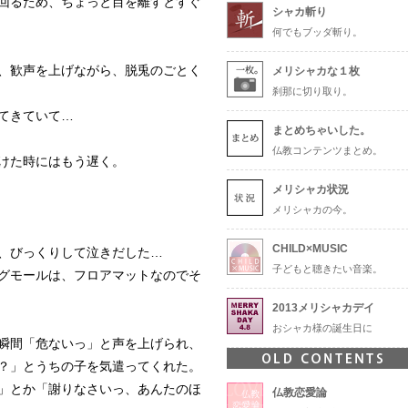
回るため、ちょっと目を離すとすぐ
シャカ斬り
何でもブッダ斬り。
、歓声を上げながら、脱兎のごとく
メリシャカな１枚
刹那に切り取り。
てきていて…
まとめちゃいした。
仏教コンテンツまとめ。
けた時にはもう遅く。
メリシャカ状況
メリシャカの今。
CHILD×MUSIC
、びっくりして泣きだした…
子どもと聴きたい音楽。
グモールは、フロアマットなのでそ
2013メリシャカデイ
おシャカ様の誕生日に
瞬間「危ないっ」と声を上げられ、
？」とうちの子を気遣ってくれた。
」とか「謝りなさいっ、あんたのほ
仏教恋愛論