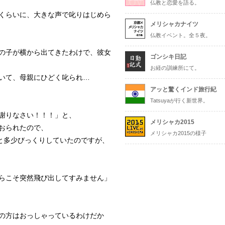
仏教と恋愛を語る。
くらいに、大きな声で叱りはじめら
メリシャカナイツ
仏教イベント。全５夜。
の子が横から出てきたわけで、彼女
ゴンシキ日記
お経の訓練所にて。
いて、母親にひどく叱られ…
アッと驚くインド旅行紀
Tatsuyaが行く新世界。
謝りなさい！！！」と、
メリシャカ2015
おられたので、
メリシャカ2015の様子
”と多少びっくりしていたのですが、
らこそ突然飛び出してすみません」
の方はおっしゃっているわけだか