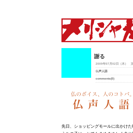
merry-shaka.com -メリシ
謝る
2009年07月02日（木） 
仏声人語
comments(0)
先日、ショッピングモールに出かけた