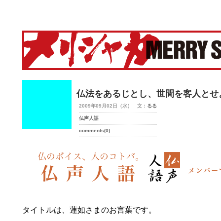
merry-shaka.com -メリシャカ-
仏法をあるじとし、世間を客人とせ
2009年09月02日（水） 文：
るる
仏声人語
comments(0)
タイトルは、蓮如さまのお言葉です。