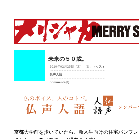
merry-shaka.com -メリシャカ-
未来の５０歳。
2010年02月25日（木） 文：
キッスィ
仏声人語
comments(0)
京都大学前を歩いていたら、新入生向けの住宅パンフレ