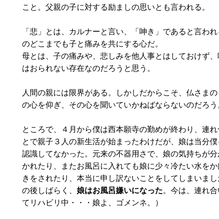
こと。父親の子に対する励ましの思いとも言われる。
「悲」とは、カルナーと言い、「呻き」であると言われ
のどこまでも子と痛みを共にする心だ。
母とは、子の痛みや、悲しみを他人事とはしておけず、
はおられない存在なのだろうと思う。
人間の親には限界がある。しかしだからこそ、仏さまの
の心を仰ぎ、その心を聞いていかねばならないのだろう
ところで、４月から僕は西本願寺の勤めが終わり、連れ
とで親子３人の新生活が始まったわけだが、娘は当分僕
認識してなかった。元来の不器用さで、娘の気持ちが分
かれたり、またお風呂に入れても娘に少々冷たい水をか
きをされたり、本当に申し訳ないことをしてしまいまし
の後しばらく、
娘はお風呂嫌いになった
。今は、連れ合
てリハビリ中・・・娘よ、ゴメンネ。）