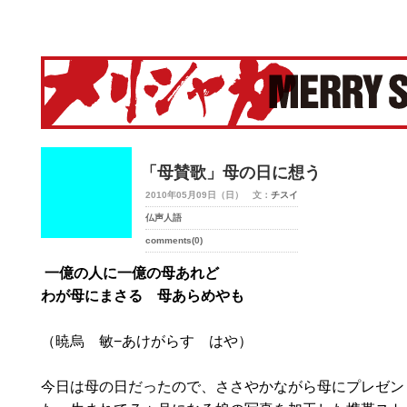
merry-shaka.com -メリシャカ-
「母賛歌」母の日に想う
2010年05月09日（日） 文：
チスイ
仏声人語
comments(0)
一億の人に一億の母あれど
わが母にまさる 母あらめやも
（暁烏 敏−あけがらす はや）
今日は母の日だったので、ささやかながら母にプレゼン