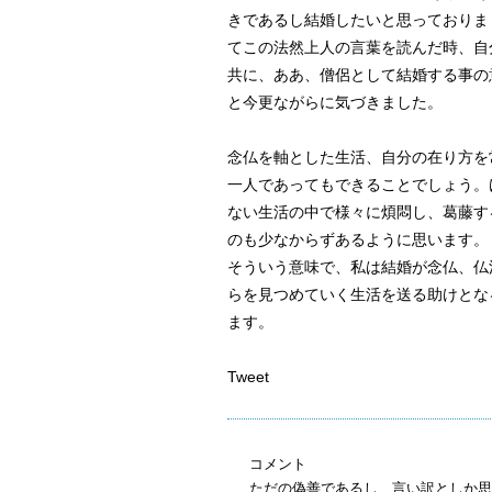
きであるし結婚したいと思っておりま
てこの法然上人の言葉を読んだ時、自
共に、ああ、僧侶として結婚する事の
と今更ながらに気づきました。
念仏を軸とした生活、自分の在り方を
一人であってもできることでしょう。
ない生活の中で様々に煩悶し、葛藤す
のも少なからずあるように思います。
そういう意味で、私は結婚が念仏、仏
らを見つめていく生活を送る助けとな
ます。
Tweet
コメント
ただの偽善であるし、言い訳としか思