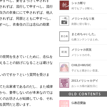
申すべし。妻をまうけて申されず
シャカ斬り
されずば、流行して申すべし。流行
何でもブッダ斬り。
自力の衣食ににて申されずば、他人
されずば、同朋とともに申すべし。
メリシャカな１枚
すべし。衣食住の三は念仏の助業
刹那に切り取り。
まとめちゃいした。
仏教コンテンツまとめ。
メリシャカ状況
メリシャカの今。
の世間を生きていくために、念仏を
えることの妨げになることは避けな
CHILD×MUSIC
子どもと聴きたい音楽。
いのですか？という質問を受けま
2013メリシャカデイ
てた出家者であるのだし、また戒律
おシャカ様の誕生日に
から、妻帯しないのが本来なのでは
くのお坊さんが結婚している、それ
仏教恋愛論
る質問だと思います。