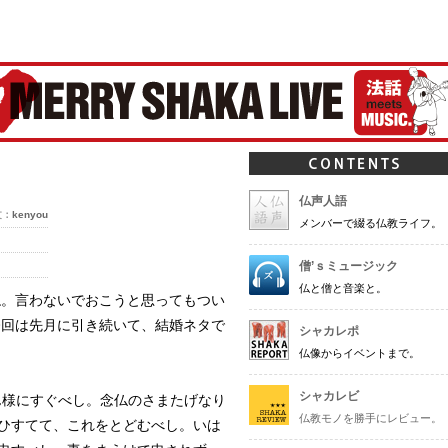
ャカ-
仏声人語
文：
kenyou
メンバーで綴る仏教ライフ。
僧’ｓミュージック
仏と僧と音楽と。
ね。言わないでおこうと思ってもつい
今回は先月に引き続いて、結婚ネタで
シャカレポ
仏像からイベントまで。
シャカレビ
ん様にすぐべし。念仏のさまたげなり
仏教モノを勝手にレビュー。
ひすてて、これをとどむべし。いは