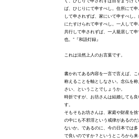
く、ひじりで申されずば目をまうけて
ば、ひじりにて申すべし。住所にて申
して申されずば、家にいて申すべし。
にたすけられて申すべし。一人して申
共行して申されずば、一人籠居して申
也。”『和語灯録』
これは法然上人のお言葉です。
書かれてある内容を一言で言えば、こ
称えることを軸としなさい。念仏を称
さい、ということでしょうか。
時折ですが、お坊さんは結婚しても良
す。
そもそもお坊さんは、家庭や財産を捨
の中にも不邪淫という戒律があるのだ
ないか。であるのに、今の日本では多
で良いのですか？というところから来