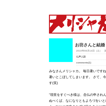
merry-shaka.com -メリシ
お坊さんと結婚
2010年08月14日（土） 
仏声人語
comments(1)
みなさんメリシャカ。 毎日暑いです
暑いとこぼしてしまいます。 さて、
す(笑)
“現世をすぐべき様は、念仏の申され
ぬべくば、なになりともよろづをいと