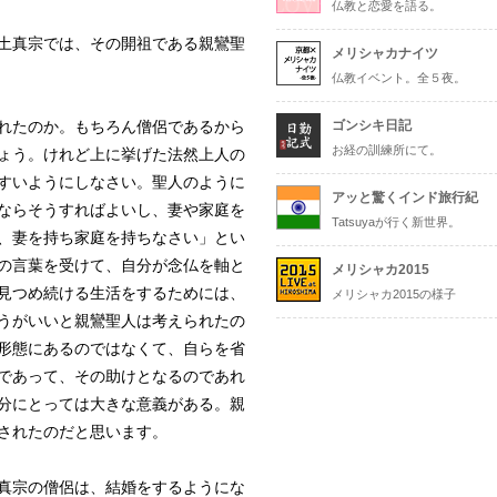
仏教と恋愛を語る。
土真宗では、その開祖である親鸞聖
メリシャカナイツ
仏教イベント。全５夜。
れたのか。もちろん僧侶であるから
ゴンシキ日記
お経の訓練所にて。
ょう。けれど上に挙げた法然上人の
すいようにしなさい。聖人のように
アッと驚くインド旅行紀
ならそうすればよいし、妻や家庭を
Tatsuyaが行く新世界。
、妻を持ち家庭を持ちなさい」とい
の言葉を受けて、自分が念仏を軸と
メリシャカ2015
見つめ続ける生活をするためには、
メリシャカ2015の様子
うがいいと親鸞聖人は考えられたの
形態にあるのではなくて、自らを省
であって、その助けとなるのであれ
分にとっては大きな意義がある。親
されたのだと思います。
真宗の僧侶は、結婚をするようにな