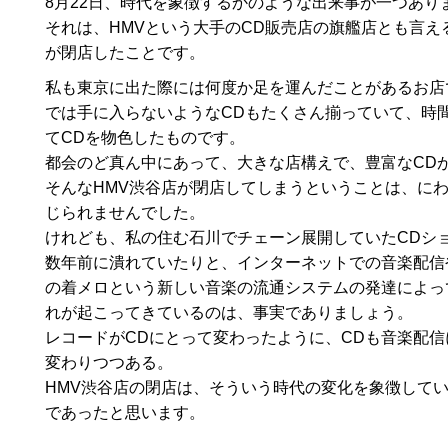
8月22日、時代を象徴するかのような出来事が一つあり
それは、HMVという大手のCD販売店の旗艦店とも言え
が閉店したことです。
私も東京に出た際には何度か足を運んだことがあるお店
では手に入らないようなCDもたくさん揃っていて、時
てCDを物色したものです。
都会のど真ん中にあって、大きな店構えで、豊富なCD
そんなHMV渋谷店が閉店してしまうということは、に
じられませんでした。
けれども、私の住む石川でチェーン展開していたCDシ
数年前に潰れていたりと、インターネットでの音楽配信
の着メロという新しい音楽の流通システムの発達によっ
れが起こってきているのは、事実でありましょう。
レコードがCDにとって変わったように、CDも音楽配信
変わりつつある。
HMV渋谷店の閉店は、そういう時代の変化を象徴して
であったと思います。