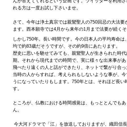
んが答えてくれるという企画です。ツイッターを利用さ
れる方は一度お試し下さいませ。
さて、今年は浄土真宗では親鸞聖人の750回忌の大法要
ます。西本願寺では4月から来年の1月まで法要が続く
しかし750年。長い時間です。今の日本人の平均寿命は
均で約83歳だそうですが、その約9倍にあたります。
歴史に思いを馳せてみても、親鸞聖人が生きられた時代
期。それから現代までの時間で、実に様々な出来事があ
飛べたり遠くの人と話ができたり、ネットで繋がり合っ
当時の人からすれば、考えられもしないような事が、今
うになっていたりもします。750年とは、それほど長い
す。
ところが、仏教における時間感覚は、もっととんでもあ
ん。
今大河ドラマで「江」を放送しておりますが、織田信