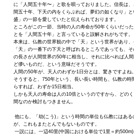
に「人間五十年〜」と歌を唄っておりました。信長は、
間五十年、下天の内をくらぶれば、夢幻の如くなり」と
盛」の一節を愛していたと伝えられております。
ところがこの一節、当時の人の寿命が50年くらいだっ
とを「人間五十年」と言っていると誤解されがちです
本来は、仏教の世界観の中で「天」という世界があり、
「天」の一番下の下天と呼ばれるところであっても、そ
の長さが人間世界の50年に相当し、それに比べれば人
ど儚いものだ、という意味だそうです。
人間の50年が、天人のわずか1日分とは、驚きですよね
そうすると、750年という、長い長い時間も、仏教の時
らすれば、わずか15日相当。
しかも天人の寿命は人の10倍というのですから、どの
間なのか検討もつきません。
他にも、「劫(こう)」という時間の単位も仏教にはある
が、これもまたとんでもないものです。
一説には、一辺40里(中国における単位で1里＝約500m