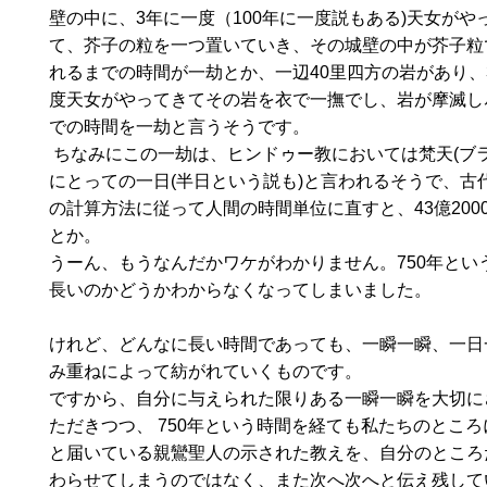
壁の中に、3年に一度（100年に一度説もある)天女がや
て、芥子の粒を一つ置いていき、その城壁の中が芥子粒
れるまでの時間が一劫とか、一辺40里四方の岩があり、
度天女がやってきてその岩を衣で一撫でし、岩が摩滅し
での時間を一劫と言うそうです。
ちなみにこの一劫は、ヒンドゥー教においては梵天(ブラ
にとっての一日(半日という説も)と言われるそうで、古
の計算方法に従って人間の時間単位に直すと、43億200
とか。
うーん、もうなんだかワケがわかりません。750年とい
長いのかどうかわからなくなってしまいました。
けれど、どんなに長い時間であっても、一瞬一瞬、一日
み重ねによって紡がれていくものです。
ですから、自分に与えられた限りある一瞬一瞬を大切に
ただきつつ、 750年という時間を経ても私たちのとこ
と届いている親鸞聖人の示された教えを、自分のところ
わらせてしまうのではなく、また次へ次へと伝え残して