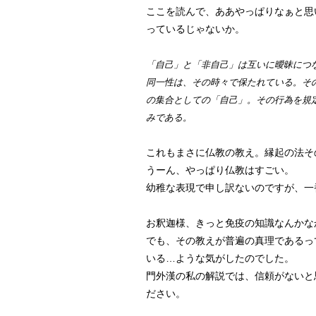
ここを読んで、ああやっぱりなぁと思
っているじゃないか。
「自己」と「非自己」は互いに曖昧につ
同一性は、その時々で保たれている。そ
の集合としての「自己」。その行為を規
みである。
これもまさに仏教の教え。縁起の法そ
うーん、やっぱり仏教はすごい。
幼稚な表現で申し訳ないのですが、一
お釈迦様、きっと免疫の知識なんかな
でも、その教えが普遍の真理であるっ
いる…ような気がしたのでした。
門外漢の私の解説では、信頼がないと
ださい。