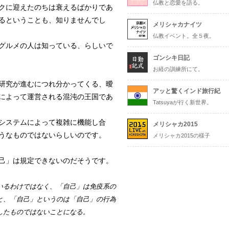
仏教と恋愛を語る。
クに迎えたのちは衰えるばかりであ
るということも、知りませんでし
メリシャカナイツ
仏教イベント。全５夜。
グルメの人は知っている、らしいで
ゴンシキ日記
お経の訓練所にて。
研究が進むにつれ分かってくる、曖
アッと驚くインド旅行紀
によって運営される混沌の王国であ
Tatsuyaが行く新世界。
システムによって複雑に機能し合
メリシャカ2015
うなものではないらしいのです。
メリシャカ2015の様子
己」は規定できないのだそうです。
いるわけではなく、「自己」は免疫系の
と、「自己」というのは「自己」の行為
したものではないことになる。