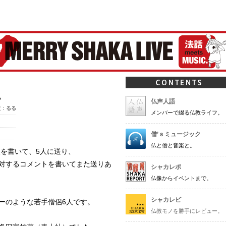
ャカ-
。
仏声人語
文：
るる
メンバーで綴る仏教ライフ。
僧’ｓミュージック
仏と僧と音楽と。
を書いて、5人に送り、
対するコメントを書いてまた送りあ
シャカレポ
仏像からイベントまで。
シャカレビ
ーのような若手僧侶6人です。
仏教モノを勝手にレビュー。