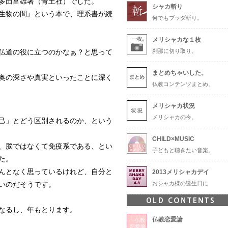
多田富雄著（青土社）でした。
シャカ斬り
生物の間』という本で、理系書が続
何でもブッダ斬り。
メリシャカな１枚
仏道の役に立つのかなぁ？と思って
刹那に切り取り。
まとめちゃいした。
奥の深さや真実といったことに深く
仏教コンテンツまとめ。
メリシャカ状況
メリシャカの今。
己」とどう区別されるのか、という
CHILD×MUSIC
、脳ではなくて免疫系である、とい
子どもと聴きたい音楽。
た。
んとなく思っているけれど、自分と
2013メリシャカデイ
いのだそうです。
おシャカ様の誕生日に
なるし、年もとります。
仏教恋愛論