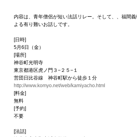
内容は、青年僧侶が短い法話リレー。そして、、福間義
よる有り難いお話しです。
[日時]
5月6日（金）
[場所]
神谷町光明寺
東京都港区虎ノ門３−２５−１
営団日比谷線 神谷町駅から徒歩１分
http://www.komyo.net/web/kamiyacho.html
[料金]
無料
[予約]
不要
[法話]