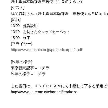
浄土真宗本願寺派布教使（１０名くらい）
[ゲスト]
福間義朝さん（浄土真宗本願寺派 布教使 / 元ＦＭ岡山
[流れ]
13:00 趣旨説明
13:10 お坊さん☆レッドカーペット
15:00 終了
[フライヤー]
http://www.tenshin.or.jp/pdf/redcarpet2.pdf
[昨年の様子]
東京新聞記事→コチラ
昨年の様子→コチラ
また当日は、ＵＳＴＲＥＡＭにて中継して下さる予定で
http://www.ustream.tv/channel/terakozo