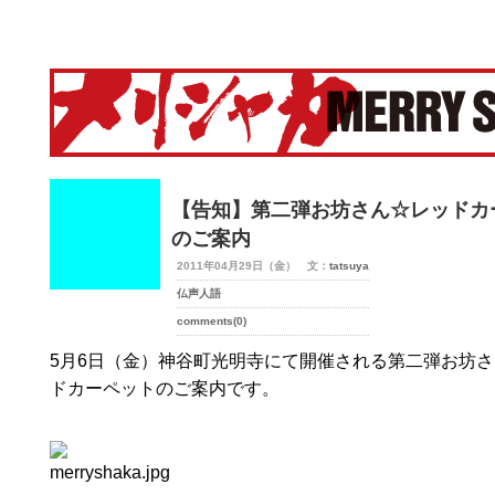
merry-shaka.com -メリシャカ-
【告知】第二弾お坊さん☆レッドカ
のご案内
2011年04月29日（金） 文：
tatsuya
仏声人語
comments(0)
5月6日（金）神谷町光明寺にて開催される第二弾お坊
ドカーペットのご案内です。