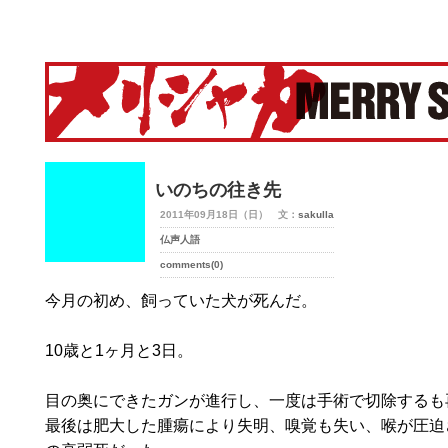
merry-shaka.com -メリシャカ-
いのちの往き先
2011年09月18日（日） 文：
sakulla
仏声人語
comments(0)
今月の初め、飼っていた犬が死んだ。
10歳と1ヶ月と3日。
目の奥にできたガンが進行し、一度は手術で切除するも
最後は肥大した腫瘍により失明、嗅覚も失い、喉が圧迫