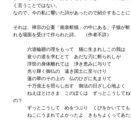
く言うことではない。
なので、今の私に響いた詩があったので紹介することに
それは、禅宗の公案「南泉斬猫」の中にある、子猫が斬
れる場面を受けて作られた詩。 （作者不詳）
六道輪廻の理をもって 猫に生まれしこの我は
覚りの道を求むとて あだな刃に斬られしが
浮世の身体離れては 浄き恵みに与りて
光り輝く御仏の 遠き国土に至りけり
蓮の華のその上の 仏のひざに丸まりて
十万億土を照らし出す 御法の日ざし心地よく
ねえほとけさま このぼくは ずっとこうしてね
の？
ずっとこうして めをつぶり くびをかいてても
ねこにうまれてよかったよ きもちよくってあた