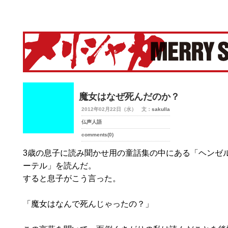
merry-shaka.com -メリシャカ-
魔女はなぜ死んだのか？
2012年02月22日（水） 文：
sakulla
仏声人語
comments(0)
3歳の息子に読み聞かせ用の童話集の中にある「ヘンゼ
ーテル」を読んだ。
すると息子がこう言った。
「魔女はなんで死んじゃったの？」