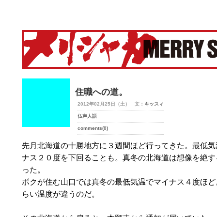
merry-shaka.com -メリシャカ-
住職への道。
2012年02月25日（土） 文：
キッスィ
仏声人語
comments(0)
先月北海道の十勝地方に３週間ほど行ってきた。最低気
ナス２０度を下回ることも。真冬の北海道は想像を絶す
った。
ボクが住む山口では真冬の最低気温でマイナス４度ほど
らい温度が違うのだ。