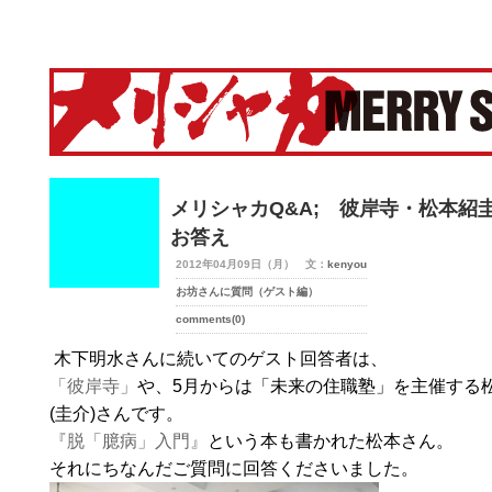
merry-shaka.com -メリシャカ-
メリシャカQ&A; 彼岸寺・松本紹
お答え
2012年04月09日（月） 文：
kenyou
お坊さんに質問（ゲスト編）
comments(0)
木下明水さんに続いてのゲスト回答者は、
「彼岸寺」
や、5月からは「未来の住職塾」を主催する
(圭介)さんです。
『脱「臆病」入門』
という本も書かれた松本さん。
それにちなんだご質問に回答くださいました。