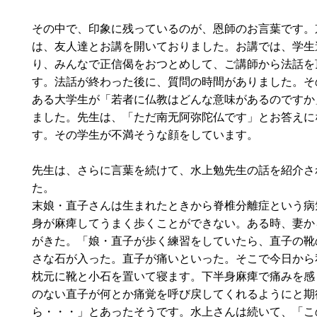
その中で、印象に残っているのが、恩師のお言葉です。
は、友人達とお講を開いておりました。お講では、学生
り、みんなで正信偈をおつとめして、ご講師から法話を
す。法話が終わった後に、質問の時間がありました。そ
ある大学生が「若者に仏教はどんな意味があるのですか
ました。先生は、「ただ南无阿弥陀仏です」とお答えに
す。その学生が不満そうな顔をしています。
先生は、さらに言葉を続けて、水上勉先生の話を紹介さ
た。
末娘・直子さんは生まれたときから脊椎分離症という病
身が麻痺してうまく歩くことができない。ある時、妻か
がきた。「娘・直子が歩く練習をしていたら、直子の靴
さな石が入った。直子が痛いといった。そこで今日から
枕元に靴と小石を置いて寝ます。下半身麻痺で痛みを感
のない直子が何とか痛覚を呼び戻してくれるようにと期
ら・・・」とあったそうです。水上さんは続いて、「こ