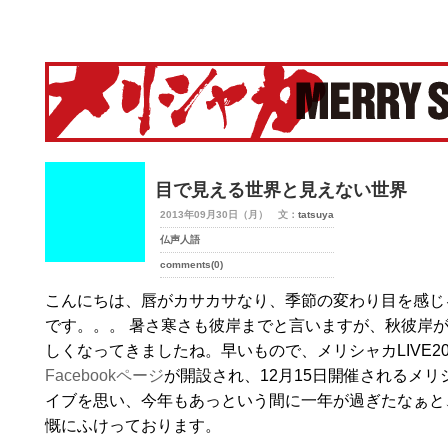
merry-shaka.com -メリシャカ-
目で見える世界と見えない世界
2013年09月30日（月） 文：
tatsuya
仏声人語
comments(0)
こんにちは、唇がカサカサなり、季節の変わり目を感じ
です。。。 暑さ寒さも彼岸までと言いますが、秋彼岸
しくなってきましたね。早いもので、メリシャカLIVE20
Facebookページ
が開設され、12月15日開催されるメリ
イブを思い、今年もあっという間に一年が過ぎたなぁと
慨にふけっております。