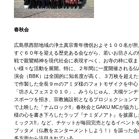
春秋会
広島県西部地域の浄土真宗青年僧侶およそ１００名が所
すぐ６０年を迎える歴史ある会ながら、若いお坊さんの
戦で親鸞精神を現代社会に表現すべく、お寺の枠に収ま
い様々な活動を展開。特に、２年間に一度開催される仏
演会（BBK）は全国的に知名度が高く、３万枚を超えた
で作製した全長９ｍのアミダ様のフォトモザイクを中心
「坊さんフェス２０１０」、みうらじゅん、大槻ケンヂ
スポーツを招き、宗教施設初となるプロジェクションマ
で上映した「ナムロック!!」春秋会とGAKU MCが協力
様の心を書き下ろしたラップ『ナミダノアト』を披露し
ミックス!!」など、チケットが毎回完売となるイベント
ブッタメ（仏教をエンターメントしよう！）を謳った会
多方面から注目されている。