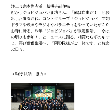
浄土真宗本願寺派 勝明寺副住職
むかしジョビジョバいま坊さん。「俺は自由だ！」とお
出した青春時代。コントグループ「ジョビジョバ」で芸
ドラマや映画やラジオやバラエティをやっていたが２０
お寺に帰る。昨年『ジョビジョバ』が限定復活。「今は
の明水も参加！」とニュースに踊る。相変わらずのキャ
じ、再び僧侶生活へ。「阿弥陀様がご一緒です」とお念
ぶ日々。
＜勤行 法話 協力＞