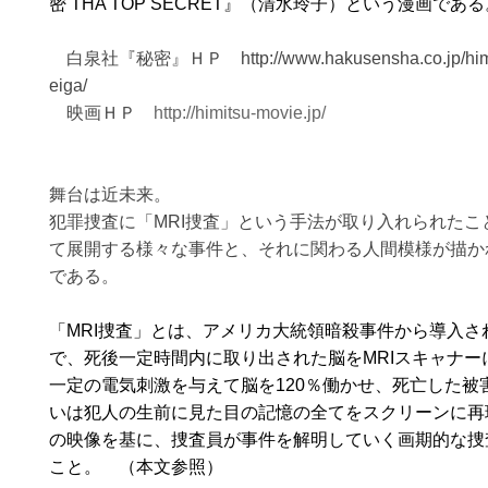
密 THA TOP SECRET』（清水玲子）という漫画である
白泉社『秘密』ＨＰ http://www.hakusensha.co.jp/himi
eiga/
映画ＨＰ
http://himitsu-movie.jp/
舞台は近未来。
犯罪捜査に「MRI捜査」という手法が取り入れられたこ
て展開する様々な事件と、それに関わる人間模様が描か
である。
「MRI捜査」とは、アメリカ大統領暗殺事件から導入さ
で、死後一定時間内に取り出された脳をMRIスキャナー
一定の電気刺激を与えて脳を120％働かせ、死亡した被
いは犯人の生前に見た目の記憶の全てをスクリーンに再
の映像を基に、捜査員が事件を解明していく画期的な捜
こと。 （本文参照）