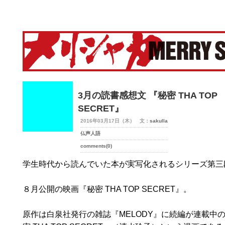
merry-shaka.com -メリシャカ-
3月の読書感想文 『秘密 THA TOP
SECRET』
2016年03月17日（木） 文：
sakulla
仏声人語
comments(0)
学生時代から読んでいた本が実写化されるシリーズ第三
８月公開の映画『秘密 THA TOP SECRET』。
原作は白泉社発行の雑誌『MELODY』に続編が連載中