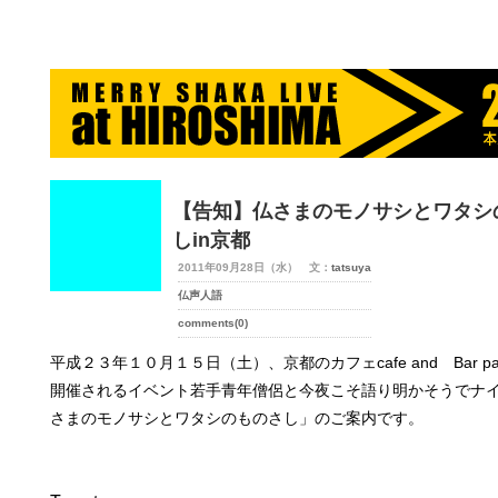
merry-shaka.com -メリシャカ-
【告知】仏さまのモノサシとワタシ
しin京都
2011年09月28日（水） 文：
tatsuya
仏声人語
comments(0)
平成２３年１０月１５日（土）、京都のカフェcafe and Bar par
開催されるイベント若手青年僧侶と今夜こそ語り明かそうでナ
さまのモノサシとワタシのものさし」のご案内です。