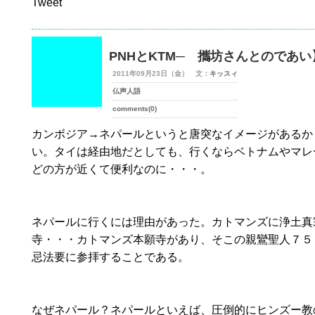
Tweet
PNHとKTM─ 攜坊さんとのであい
2011年09月23日（金） 文：
キッスィ
仏声人語
comments(0)
カンボジア→ネパールというと唐突なイメージがあるか
い。タイは経由地だとしても、行くならベトナムやマレ
どの方が近くて便利なのに・・・。
ネパールに行くには理由があった。カトマンズに浄土真
寺・・・カトマンズ本願寺があり、そこの親鸞聖人７５
忌法要に参拝することである。
なぜネパール？ネパールといえば、圧倒的にヒンズー教