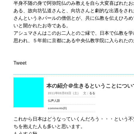
半身不随の身で阿弥陀仏のみ教えを自ら大変喜ばれたお
ある、故向坊弘道さんと、向坊さんと劇的な出遇をされ
さんというネパールの僧侶とが、共に仏教を伝えひろめ
いと開かれたお寺である。
アシュマさんはこのお二人とのご縁で、日本で仏教を学
思われ、５年前に京都にある中央仏教学院に入られたの
Tweet
本の紹介＠生きるということについ
2011年09月03日（土） 文：
るる
仏声人語
comments(0)
これから日本はどうなっていくんだろう・・・という不
ちを抱えた人も多いと思います。
もうすぐ秋。