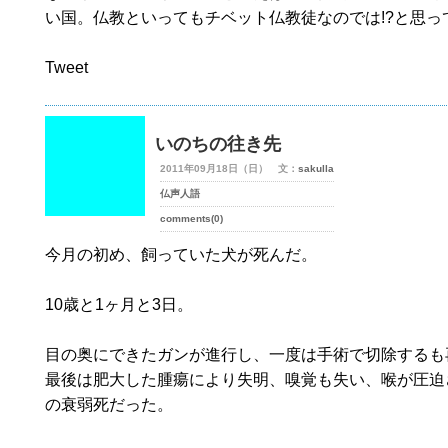
い国。仏教といってもチベット仏教徒なのでは!?と思っ
Tweet
いのちの往き先
2011年09月18日（日） 文：
sakulla
仏声人語
comments(0)
今月の初め、飼っていた犬が死んだ。
10歳と1ヶ月と3日。
目の奥にできたガンが進行し、一度は手術で切除するも
最後は肥大した腫瘍により失明、嗅覚も失い、喉が圧迫
の衰弱死だった。