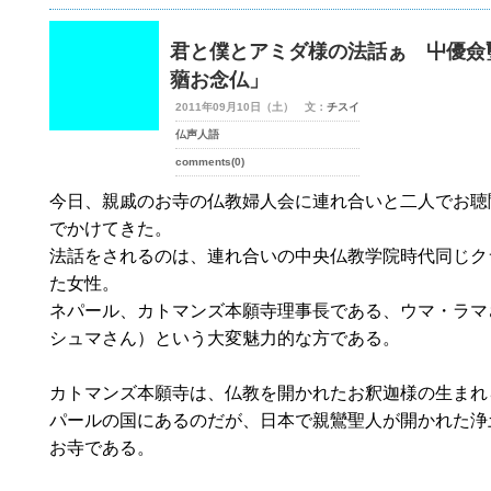
君と僕とアミダ様の法話ぁ 屮優僉
蕕お念仏」
2011年09月10日（土） 文：
チスイ
仏声人語
comments(0)
今日、親戚のお寺の仏教婦人会に連れ合いと二人でお聴
でかけてきた。
法話をされるのは、連れ合いの中央仏教学院時代同じク
た女性。
ネパール、カトマンズ本願寺理事長である、ウマ・ラマ
シュマさん）という大変魅力的な方である。
カトマンズ本願寺は、仏教を開かれたお釈迦様の生まれ
パールの国にあるのだが、日本で親鸞聖人が開かれた浄
お寺である。