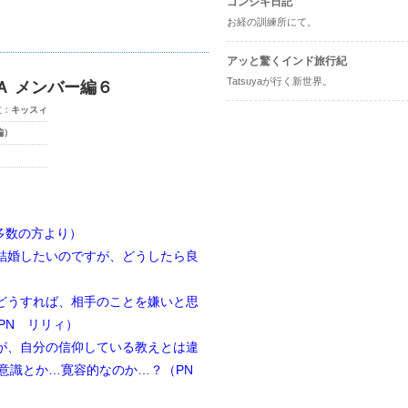
ゴンシキ日記
お経の訓練所にて。
アッと驚くインド旅行紀
Tatsuyaが行く新世界。
Ａ メンバー編６
文：
キッスィ
編）
多数の方より）
結婚したいのですが、どうしたら良
どうすれば、相手のことを嫌いと思
PN リリィ）
が、自分の信仰している教えとは違
意識とか…寛容的なのか…？（PN