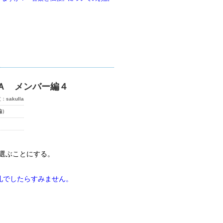
Ａ メンバー編４
文：
sakulla
編）
選ぶことにする。
礼でしたらすみません。