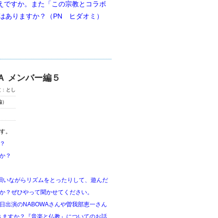
えですか。また「この宗教とコラボ
はありますか？（PN ヒダオミ）
Ａ メンバー編５
文：
とし
編）
す。
？
か？
唄いながらリズムをとったりして、遊んだ
か？ぜひやって聞かせてください。
日出演のNABOWAさんや曽我部恵一さん
きますか？
『音楽と仏教』についてのお話