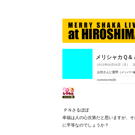
merry-shaka.com -メリシ
メリシャカＱ＆
2012年04月30日（月） 
お坊さんに質問（メンバー
comments(0)
ＰＮさるぼぼ
幸福は人の心次第だと思いますが、そ
に平等なのでしょうか？