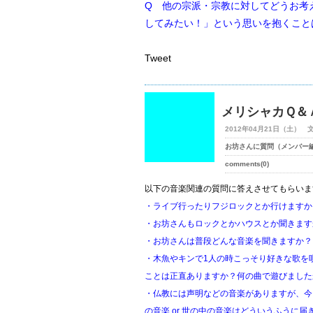
Q 他の宗派・宗教に対してどうお考
してみたい！」という思いを抱くこと
Tweet
メリシャカＱ＆
2012年04月21日（土） 
お坊さんに質問（メンバー
comments(0)
以下の音楽関連の質問に答えさせてもらいま
・ライブ行ったりフジロックとか行けますか
・お坊さんもロックとかハウスとか聞きます
・お坊さんは普段どんな音楽を聞きますか？
・木魚やキンで1人の時こっそり好きな歌を
ことは正直ありますか？何の曲で遊びました
・仏教には声明などの音楽がありますが、今
の音楽 or 世の中の音楽はどういうふうに届