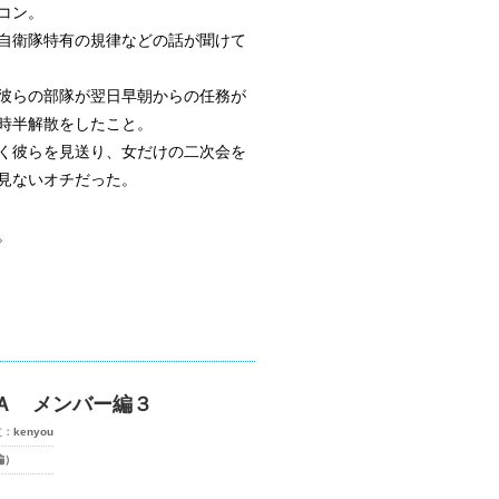
コン。
自衛隊特有の規律などの話が聞けて
彼らの部隊が翌日早朝からの任務が
時半解散をしたこと。
く彼らを見送り、女だけの二次会を
見ないオチだった。
。
Ａ メンバー編３
文：
kenyou
編）