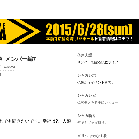
ャカ-
仏声人語
Ａ メンバー編7
メンバーで綴る仏教ライフ。
文：
tatsuya
編）
シャカレポ
仏像からイベントまで。
シャカレビ
仏教モノを勝手にレビュー。
シャカ斬り
れでも聞きたいです。幸福は?、人類
何でもブッダ斬り。
メリシャカな１枚