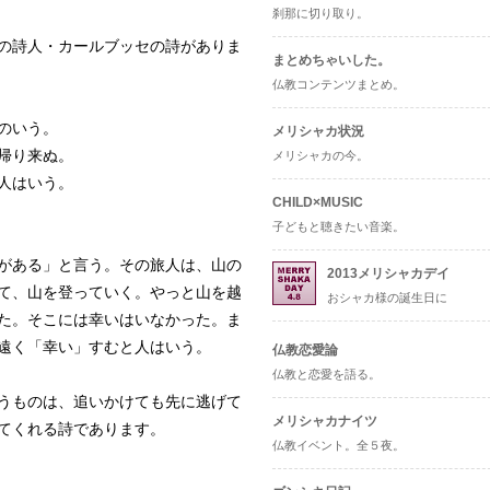
刹那に切り取り。
の詩人・カールブッセの詩がありま
まとめちゃいした。
仏教コンテンツまとめ。
のいう。
メリシャカ状況
帰り来ぬ。
メリシャカの今。
人はいう。
CHILD×MUSIC
子どもと聴きたい音楽。
がある」と言う。その旅人は、山の
2013メリシャカデイ
て、山を登っていく。やっと山を越
おシャカ様の誕生日に
た。そこには幸いはいなかった。ま
遠く「幸い」すむと人はいう。
仏教恋愛論
仏教と恋愛を語る。
うものは、追いかけても先に逃げて
メリシャカナイツ
てくれる詩であります。
仏教イベント。全５夜。