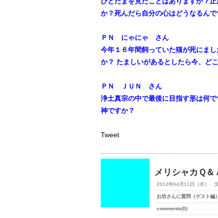
ひとだまを見たことはありますか？正
か？死んだら自分の心はどうなるんで
ＰＮ にゃにゃ さん
今年１６年間飼っていた猫が死にまし
か？
たましいがあるとしたら今、ど
ＰＮ ＪＵＮ さん
浄土真宗の中で最後に目指す形は何で
神ですか？
Tweet
メリシャカＱ＆
2012年04月11日（水） 
お坊さんに質問（ゲスト編
comments(0)