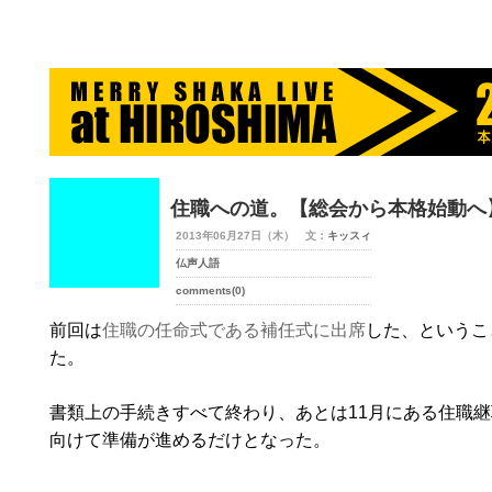
merry-shaka.com -メリシャカ-
住職への道。【総会から本格始動へ
2013年06月27日（木） 文：
キッスィ
仏声人語
comments(0)
前回は
住職の任命式である補任式に出席
した、というこ
た。
書類上の手続きすべて終わり、あとは11月にある住職
向けて準備が進めるだけとなった。