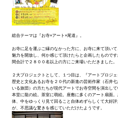
総合テーマは『お寺×アート×尾道』。
お寺に足を運ぶご縁のなかった方に、お寺に来て頂いて
魅力を開放し、何か感じて頂けたらと企画したものです
間合計で２８００名以上の方にご来場いただきました。
２大プロジェクトとして、１つ目は、『アートプロジェ
歴史と文化あるお寺を２０代の新進の芸術作家（石井七
いる旅団）の方たちが現代アートでお寺空間を演出して
本堂に龍の絵。茶室に萌絵。座敷に多くのアート扇面。
体、中をゆっくり見て回ること自体めずらしくて大好評
が、不思議な驚きを感じていただけたようです。