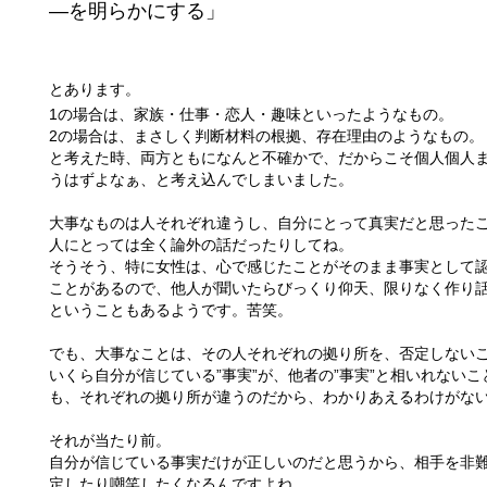
―
を明らかにする」
とあります。
1の場合は、家族・仕事・恋人・趣味といったようなもの。
2の場合は、まさしく判断材料の根拠、存在理由のようなもの。
と考えた時、両方ともになんと不確かで、だからこそ個人個人
うはずよなぁ、と考え込んでしまいました。
大事なものは人それぞれ違うし、自分にとって真実だと思った
人にとっては全く論外の話だったりしてね。
そうそう、特に女性は、心で感じたことがそのまま事実として
ことがあるので、他人が聞いたらびっくり仰天、限りなく作り
ということもあるようです。苦笑。
でも、大事なことは、その人それぞれの拠り所を、否定しない
いくら自分が信じている”事実”が、他者の”事実”と相いれないこ
も、それぞれの拠り所が違うのだから、わかりあえるわけがな
それが当たり前。
自分が信じている事実だけが正しいのだと思うから、相手を非
定したり嘲笑したくなるんですよね。