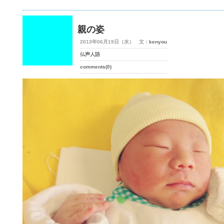
親の姿
2013年06月19日（水） 文：
kenyou
仏声人語
comments(0)