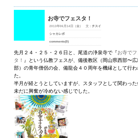
お寺でフェスタ！
2013年06月14日（金） 文：
チスイ
シャカレポ
comments(0)
先月２４・２５・２６日と、尾道の浄泉寺で『
お寺でフ
タ！
』という仏教フェスが、備後教区（岡山県西部〜広
部）の青年僧侶の会、備龍会４０周年を機縁として行わ
た。
半月が経とうとしていますが、スタッフとして関わった
未だに興奮が冷めない感じでした。