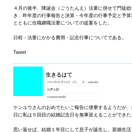
４月の後半、降誕会（ごうたんえ）法要に併せて門徒総
き、昨年度の行事報告と決算・今年度の行事予定と予算
とともに住職継職法要についての提案をした。
日程・法要にかかる費用・記念行事についてである。
Tweet
生きるはて
2013年06月24日（月） 文：
sakulla
仏声人語
comments(0)
ケンユウさんのおめでたいご報告に便乗するようだが、
日に私は５回目の結婚記念日を無事迎えることができた
思い返せば、結婚１年目にして息子が誕生し、新婚生活