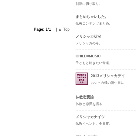
刹那に切り取り。
まとめちゃいした。
仏教コンテンツまとめ。
Page:
1/1 |
▲ Top
メリシャカ状況
メリシャカの今。
CHILD×MUSIC
子どもと聴きたい音楽。
2013メリシャカデイ
おシャカ様の誕生日に
仏教恋愛論
仏教と恋愛を語る。
メリシャカナイツ
仏教イベント。全５夜。