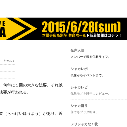
ャカ-
仏声人語
メンバーで綴る仏教ライフ。
文：
キッスィ
シャカレポ
仏像からイベントまで。
、何年に１回の大きな法要、それ以
シャカレビ
法要が行われる。
仏教モノを勝手にレビュー。
シャカ斬り
何でもブッダ斬り。
要（らっけいほうよう）があり、近
メリシャカな１枚