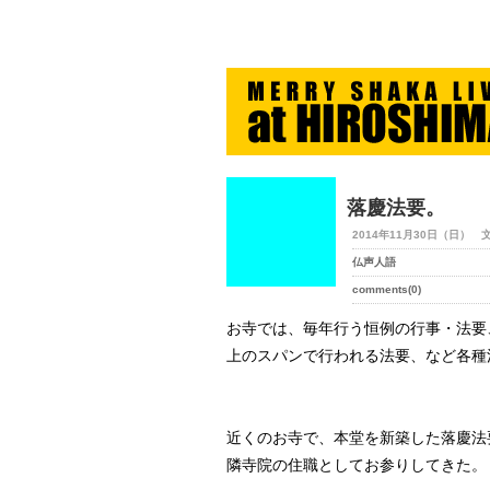
merry-shaka.com -メリシ
落慶法要。
2014年11月30日（日） 
仏声人語
comments(0)
お寺では、毎年行う恒例の行事・法要
上のスパンで行われる法要、など各種
近くのお寺で、本堂を新築した落慶法
隣寺院の住職としてお参りしてきた。