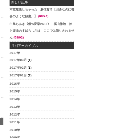
新しい記事
本堂建設しちゃった 解体篇５【田舎なのに都
会のような頻度。】
(08/24)
白鳥ちあき《僧’s音楽vol.2》 福山雅治 彼
と楽曲のすばらしさは、ここでは語りきれませ
ん
(08/02)
月別アーカイブス
2017年
2017年03月
(1)
2017年02月
(1)
2017年01月
(3)
2016年
2015年
2014年
2013年
2012年
2011年
2010年
2009年