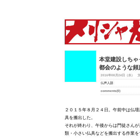
merry-shaka.com -メリシ
本堂建設しちゃ
都会のような頻
2016年08月24日（水） 
仏声人語
comments(0)
２０１５年８月２４日。午前中は仏壇
具を搬出した。
それが終わり、午後からは門徒さんが
類・小さい仏具などを搬出する作業を