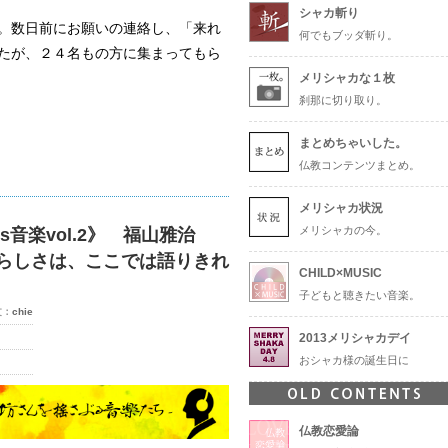
シャカ斬り
。数日前にお願いの連絡し、「来れ
何でもブッダ斬り。
たが、２４名もの方に集まってもら
メリシャカな１枚
刹那に切り取り。
まとめちゃいした。
仏教コンテンツまとめ。
メリシャカ状況
メリシャカの今。
s音楽vol.2》 福山雅治
らしさは、ここでは語りきれ
CHILD×MUSIC
子どもと聴きたい音楽。
文：
chie
2013メリシャカデイ
おシャカ様の誕生日に
仏教恋愛論