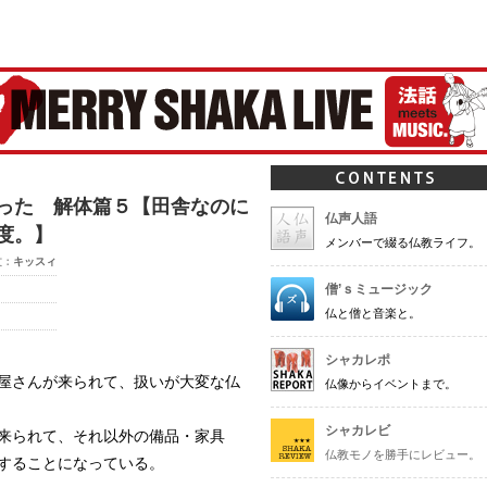
ャカ-
った 解体篇５【田舎なのに
仏声人語
度。】
メンバーで綴る仏教ライフ。
文：
キッスィ
僧’ｓミュージック
仏と僧と音楽と。
シャカレポ
屋さんが来られて、扱いが大変な仏
仏像からイベントまで。
シャカレビ
来られて、それ以外の備品・家具
仏教モノを勝手にレビュー。
することになっている。