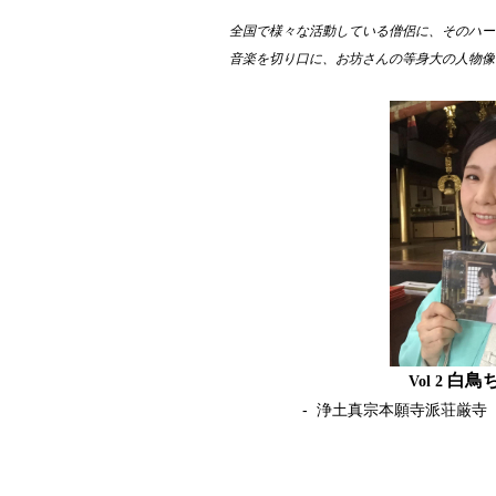
全国で様々な活動している僧侶に、そのハー
音楽を切り口に、お坊さんの等身大の人物像
白鳥
Vol 2
- 浄土真宗本願寺派荘厳寺