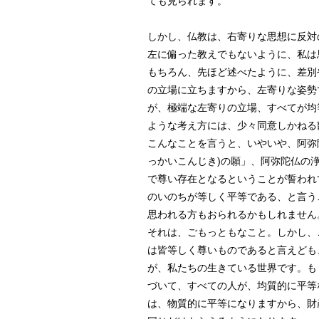
ても見られます。
しかし、仏教は、右寄りな思想に反対
左に偏った教えでもないように、私は
もちろん、先ほど述べたように、差別
の立場に立ちますから、左寄りな姿勢
が、極端な左寄りの立場、すべてが均
ような考え方には、少々同意しかねる
こんなことを言うと、いやいや、阿弥
っかいこんじき)の願」、阿弥陀仏の
で尊い存在となるということが誓われ
のいのちが等しく平等である、と言う
思われる方もおられるかもしれません
それは、ごもっともなこと。しかし、
は皆等しく尊いものであると言えども
が、私たちの生きている世界です。も
づいて、すべての人が、均質的に平等
は、物質的に平等になりますから、財