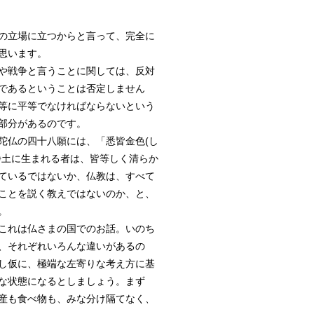
の立場に立つからと言って、完全に
思います。
や戦争と言うことに関しては、反対
であるということは否定しません
等に平等でなければならないという
部分があるのです。
陀仏の四十八願には、「悉皆金色(し
浄土に生まれる者は、皆等しく清らか
ているではないか、仏教は、すべて
ことを説く教えではないのか、と、
。
これは仏さまの国でのお話。いのち
、それぞれいろんな違いがあるの
し仮に、極端な左寄りな考え方に基
な状態になるとしましょう。まず
産も食べ物も、みな分け隔てなく、