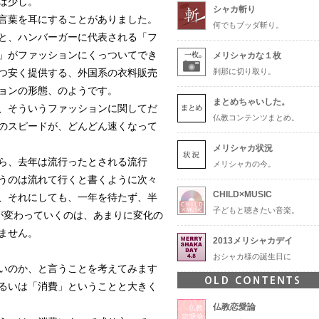
ば少し。
シャカ斬り
言葉を耳にすることがありました。
何でもブッダ斬り。
と、ハンバーガーに代表される「フ
」がファッションにくっついてでき
メリシャカな１枚
つ安く提供する、外国系の衣料販売
刹那に切り取り。
ョンの形態、のようです。
まとめちゃいした。
、そういうファッションに関してだ
仏教コンテンツまとめ。
のスピードが、どんどん速くなって
メリシャカ状況
ら、去年は流行ったとされる流行
メリシャカの今。
うのは流れて行くと書くように次々
CHILD×MUSIC
、それにしても、一年を待たず、半
子どもと聴きたい音楽。
が変わっていくのは、あまりに変化の
ません。
2013メリシャカデイ
おシャカ様の誕生日に
いのか、と言うことを考えてみます
るいは「消費」ということと大きく
仏教恋愛論