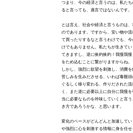
つまり、今の経済と言うのは、私たち
ると言っても、過言ではないんです。
とは言え、社会や経済と言うものは、
のであります。ですから、安い物や流
て買ったりするなと言うわけでも、今
けでもありません。私たちが生きてい
てきますし、逆に倹約倹約！我慢我慢
をため込むことに繋がりますからね。
しかし、強烈に欲望を刺激し、消費を
苦しみを生みださせる、いわば毒饅頭
ぐるしく移り変わる、作りだされた流
く、また逆に必要以上に自分に我慢を
当に必要なものを吟味していくと言う
き方であろうかな、と思います。
変化のペースがどんどんと加速してい
や強烈に心を刺激する情報に身を任せ