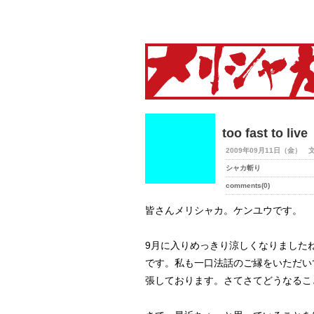
merry-shaka.com -メリシ
too fast to live
2009年09月11日（金） 
シャカ斬り
comments(0)
皆さんメリシャカ。ケンユウです。
9月に入りめっきり涼しくなりましたね
です。私も一口法話のご縁をいただい
張しております。さてさてどうなるこ