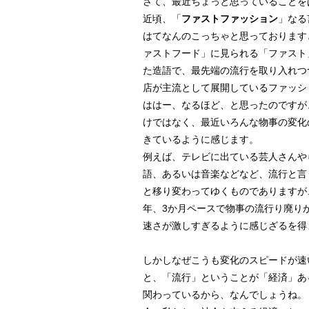
さて、最近ちょっと思っていることを
近頃、「
ファストファッション
」なる
はてなんのこっちゃと思っております
ァストフード」に見られる「ファスト
た造語で、最先端の流行を取り入れつ
店が主流として展開しているファッシ
ははー、なるほど、と思ったのですが
けではなく、最近いろんな物事の変化
きているように感じます。
例えば、テレビに出ている芸人さんや
語、あるいは音楽などなど、流行と言
と移り変わってゆくものでありますが
年、3か月ペースで物事の流行り廃り
速さが激しすぎるように感じざるを得
しかしなぜこうも変化のスピードが速
と、「流行」ということが「経済」あ
関わっているから、なんでしょうね。