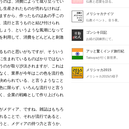
うのは、消費によって成り立ってい
仏教と恋愛を語る。
し生産されたものが売れなければ、
メリシャカナイツ
ますから、作ったものはあの手この
仏教イベント。全５夜。
、流行と言うものと結び付けられ
しょう、というような風潮になって
ゴンシキ日記
を利用して、消費をどんどんと刺激
お経の訓練所にて。
るものと思いがちですが、そういう
アッと驚くインド旅行紀
Tatsuyaが行く新世界。
に生まれているものばかりではない
うのが取り沙汰されますが、これは
メリシャカ2015
なく、業界が今年はこの色を流行色
メリシャカ2015の様子
決められている、と言うようなこと
色に限らず、いろんな流行りと言う
く、企業の戦略として作り上げられ
がメディア、ですね。雑誌はもちろ
れることで、それが流行であると、
うと、メディアの持つ力と言うか、