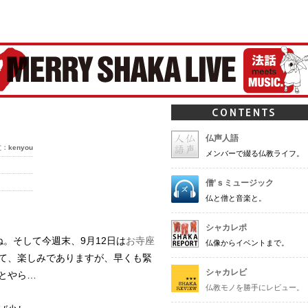
ャカ-
仏声人語
文：
kenyou
メンバーで綴る仏教ライフ。
僧’ｓミュージック
仏と僧と音楽と。
シャカレポ
。そして今週末、9月12日は
お寺座
仏像からイベントまで。
て、楽しみでありますが、早くも緊
シャカレビ
とやら…
仏教モノを勝手にレビュー。