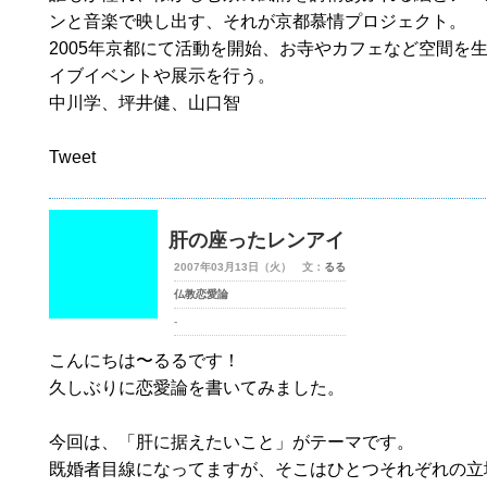
ンと音楽で映し出す、それが京都慕情プロジェクト。
2005年京都にて活動を開始、お寺やカフェなど空間を
イブイベントや展示を行う。
中川学、坪井健、山口智
Tweet
肝の座ったレンアイ
2007年03月13日（火） 文：
るる
仏教恋愛論
-
こんにちは〜るるです！
久しぶりに恋愛論を書いてみました。
今回は、「肝に据えたいこと」がテーマです。
既婚者目線になってますが、そこはひとつそれぞれの立