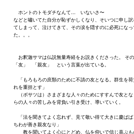
ホントのトモダチなんて… いないさ〜
などと嘯いてた自分が恥ずかしくなり、そいつに申し訳
てしまって、泣けてきて、その涙を隠すのに必死になっ
た。。。
お釈迦サマは仏説無量寿経をお説きくださった。 そ
「友」 「親友」 という言葉が出ている。
「もろもろの庶類のために不請の友となる。群生を荷
れを重担とす」
（ボサツは）さまざまな人々のためにすすんで友とな
らの人々の苦しみを背負い引き受け、導いていく。
「法を聞きてよく忘れず、見て敬い得て大きに慶ばば
ちわが善き親友なり」
教を聞いてよく心にとどめ、仏を仰いで信じ喜ぶも