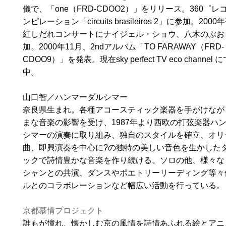
儀で、「one（FRD-CDOO2）」をリリース。360゜レ
ンピレーション「circuits brasileiros 2」に参加。200
紅しだれコンサートにナイジェル・ショウ、八木のぶお
加。2000年11月、2ndアルバム「TO FARAWAY（FRD-
CDOO9）」を発表。現在sky perfect TV eco channel
中。
山口智／ハンマーダルシマー
奈良県生まれ。各種アコースティック楽器を手がけなが
まな音楽の影響を受け、1987年より西欧の打弦楽器ハ
シマーの演奏に取り組み、独自のスタイルを確立、オリ
曲、即興演奏を中心に?の独特の美しい音色を生かした
ックで詩情豊かな音楽を作り続ける。ソロの他、様々な
シャンとの共演、ダンスやポエトリーリーディング等々
ルとのコラボレーションなど幅広い活動を行っている。
京都慕情プロジェクト
誰もが憧れ、懐かしむ京の風情を詩情あふれる絵とアニ