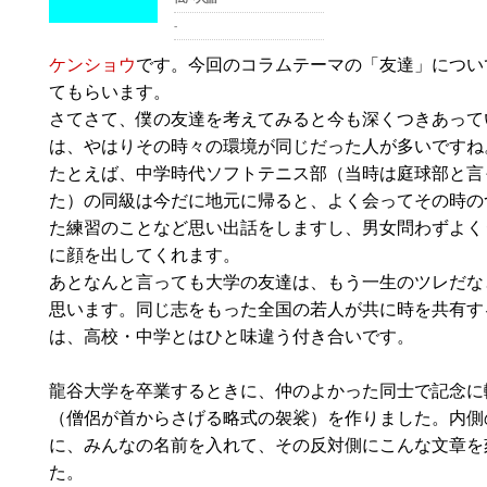
-
ケンショウ
です。今回のコラムテーマの「友達」につい
てもらいます。
さてさて、僕の友達を考えてみると今も深くつきあって
は、やはりその時々の環境が同じだった人が多いですね
たとえば、中学時代ソフトテニス部（当時は庭球部と言
た）の同級は今だに地元に帰ると、よく会ってその時の
た練習のことなど思い出話をしますし、男女問わずよく
に顔を出してくれます。
あとなんと言っても大学の友達は、もう一生のツレだな
思います。同じ志をもった全国の若人が共に時を共有す
は、高校・中学とはひと味違う付き合いです。
龍谷大学を卒業するときに、仲のよかった同士で記念に
（僧侶が首からさげる略式の袈裟）を作りました。内側
に、みんなの名前を入れて、その反対側にこんな文章を
た。