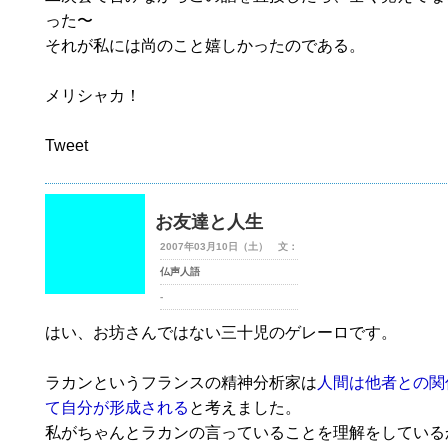
った〜
それが私には尚のこと嬉しかったのである。
メリシャカ！
Tweet
お友達と人生
2007年03月10日（土） 文：
仏声人語
-
はい、お坊さんではない三十児のゲレーロです。
ラカンというフランスの精神分析家は
人間は他者との関
て自分が形成される
と考えました。
私がちゃんとラカンの言っていることを理解をしている