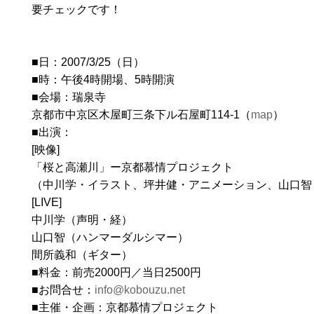
要チェックです！
■日：2007/3/25（日）
■時：午後4時開場、5時開演
■会場：瑞泉寺
京都市中京区木屋町三条下ル石屋町114-1（
map
）
■出演：
[映像]
「桜と高瀬川」ー京都慕情プロジェクト
（中川学・イラスト、坪井健・アニメーション、山口智
[LIVE]
中川学（声明・経）
山口智（ハンマーダルシマー）
間所義和（ギター）
■料金：前売2000円／当日2500円
■お問合せ：
info@kobouzu.net
■主催・企画：京都慕情プロジェクト