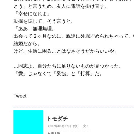
とう」と言うため、友人に電話を掛け直す。
「幸せになれよ」
動揺を隠して、そう言うと、
「ああ、無理無理。
出会って２ヶ月なのに、親達に外堀埋められちゃって、
結婚だから。
けど、生活に困ることはなさそうだからいいや」
…同志よ、自分たちに足りないものが見つかった。
「愛」じゃなくて「妥協」と「打算」だ。
Tweet
トモダチ
2007年03月07日（水） 文：
仏声人語