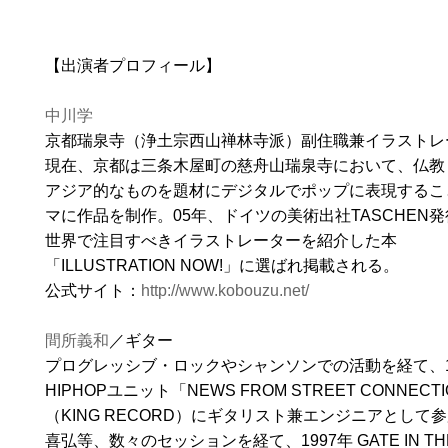
【出演者プロフィール】
中川学
京都瑞泉寺（浄土宗西山禅林寺派）副住職兼イラストレ
現在、京都は三条木屋町の慈舟山瑞泉寺において、仏教
アジア的なものを題材にデジタルでポップに表現するこ
マに作品を制作。05年、ドイツの美術出社TASCHEN
世界で注目すべきイラストレーターを紹介した本
「ILLUSTRATION NOW!」に選ばれ掲載される。
公式サイト：
http://www.kobouzu.net/
間所義和
／ギター
プログレッシブ・ロックやシャンソンでの活動を経て、1
HIPHOPユニット「NEWS FROM STREET CONNECT
（KING RECORD）にギタリスト兼エンジニアとして
喜弘等、数々のセッションを経て、1997年 GATE IN THE