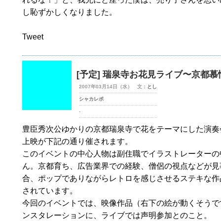
し恥ずかしくなりました。
Tweet
[予定] 瑞泉寺お花見ライブ〜京都慕
2007年03月14日（水） 文：
とし
シャカレポ
-
豊臣秀次公ゆかりの京都瑞泉寺で花をテーマにした演奏
上映が下記の通り催されます。
このイベントの中心人物は副住職でイラストレーターの
ん。京都育ち、広告業界での経験、僧侶の視点などが見
合、ポップでありながらレトロを感じさせるステキな作
されています。
今回のイベントでは、映像作品（右下の絵が動くそうで
ンスタレーションに、ライブでは声明参加とのこと。