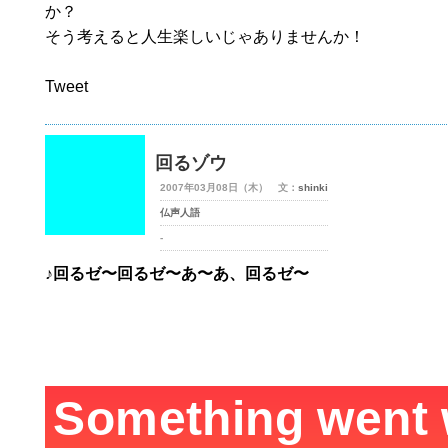
か？
そう考えると人生楽しいじゃありませんか！
Tweet
回るゾウ
2007年03月08日（木） 文：
shinki
仏声人語
-
♪回るゼ〜回るゼ〜あ〜あ、回るゼ〜