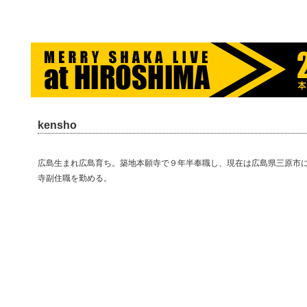
merry-shaka.com -メリシャカ-
kensho
広島生まれ広島育ち。築地本願寺で９年半奉職し、現在は広島県三原市
寺副住職を勤める。