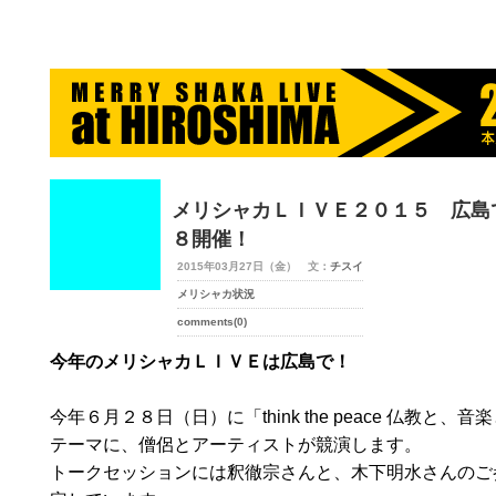
merry-shaka.com -メリシャカ-
メリシャカＬＩＶＥ２０１５ 広島
８開催！
2015年03月27日（金） 文：
チスイ
メリシャカ状況
comments(0)
今年のメリシャカＬＩＶＥは広島で！
今年６月２８日（日）に「think the peace 仏教と、音
テーマに、僧侶とアーティストが競演します。
トークセッションには釈徹宗さんと、木下明水さんのご