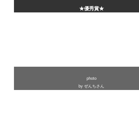
★優秀賞★
photo
by ぜんちさん