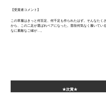
【受賞者コメント】
この草履はきっと何百足、何千足も作られたはず。そんなたく
から、この二足が選ばれペアになった。普段何気なく履いてい
なに素敵なご縁が…。
★次賞★