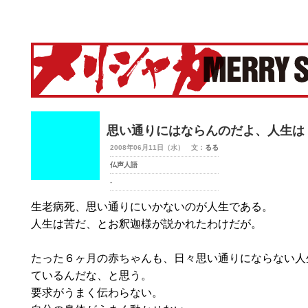
merry-shaka.com -メリシャカ-
思い通りにはならんのだよ、人生は
2008年06月11日（水） 文：
るる
仏声人語
-
生老病死、思い通りにいかないのが人生である。
人生は苦だ、とお釈迦様が説かれたわけだが。
たった６ヶ月の赤ちゃんも、日々思い通りにならない人
ているんだな、と思う。
要求がうまく伝わらない。